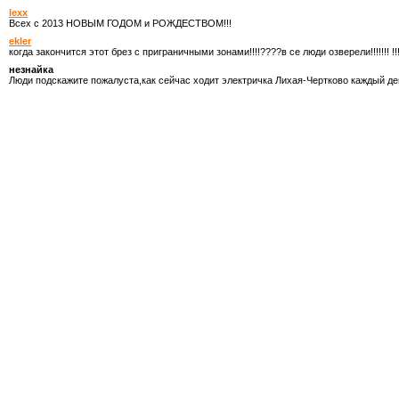
lexx
Всех с 2013 НОВЫМ ГОДОМ и РОЖДЕСТВОМ!!!
ekler
когда закончится этот брез с приграничными зонами!!!!????в се люди озверели!!!!!!! !!!
незнайка
Люди подскажите пожалуста,как сейчас ходит электричка Лихая-Чертково каждый де