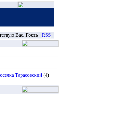
тствую Вас,
Гость
·
RSS
поселка Тарасовский
(4)