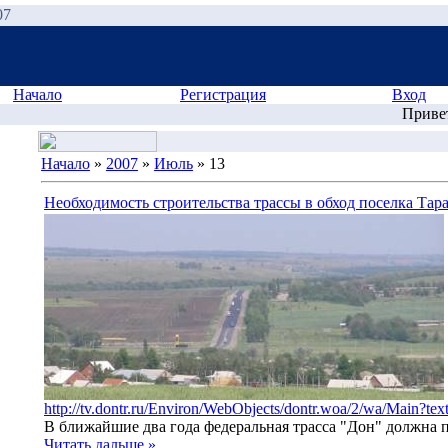
07
Начало
Регистрация
Вход
Приве
Начало
»
2007
»
Июль
»
13
Необходимость строительства трассы в обход поселка Тар
http://tv.dontr.ru/Environ/WebObjects/dontr.woa/2/wa/Main?te
В ближайшие два года федеральная трасса "Дон" должна п
Читать дальше »