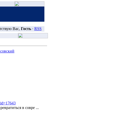
тствую Вас,
Гость
·
RSS
асовский
xtid=17643
ревратиться в совре
...